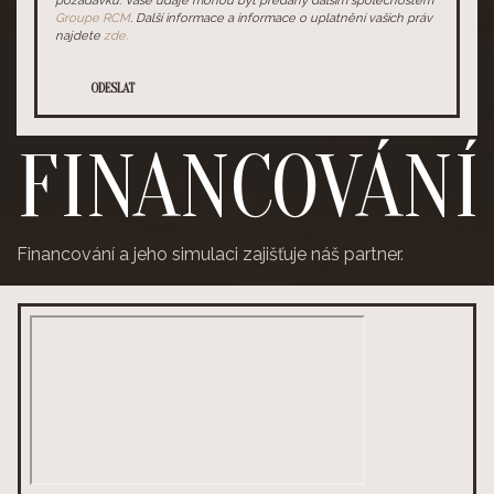
požadavku. Vaše údaje mohou být předány dalším společnostem
Groupe RCM
. Další informace a informace o uplatnění vašich práv
najdete
zde.
ODESLAT
FINANCOVÁNÍ
Financování a jeho simulaci zajišťuje náš partner.