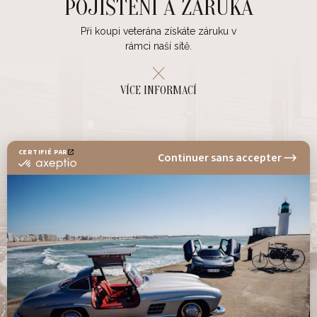
POJIŠTĚNÍ A ZÁRUKA
Při koupi veterána získáte záruku v
rámci naší sítě.
VÍCE INFORMACÍ
NEWSLETTER
Vyhledat vůz Buďte v obraze a sledujte novinky
a aktuality SAGA CLASSIC
PŘIHLÁSIT SE K ODBĚRU