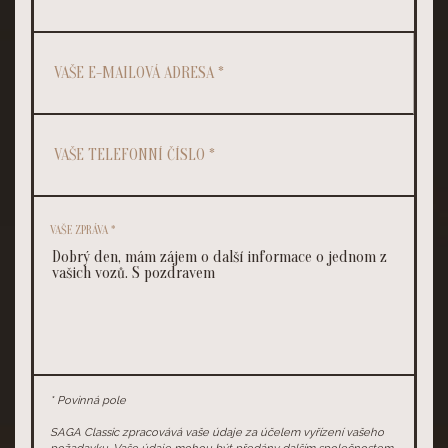
VAŠE ZPRÁVA *
* Povinná pole
SAGA Classic zpracovává vaše údaje za účelem vyřízení vašeho