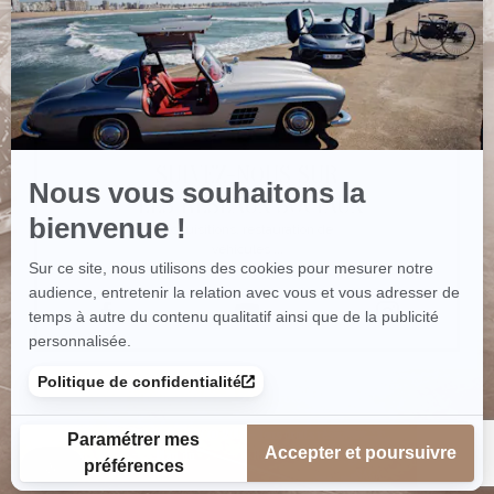
S'INSCRIRE
SUIVEZ-NOUS SUR
LES RÉSEAUX SOCIAUX
Acquisitions, restauration de
véhicules ...
QUI SOMMES-NOUS
CONTACTEZ-NOUS
SAGA CLASSIC@ 2018 - Tous droits réservés
Mentions
-
Plan du
-
Recrutement
-
Mercedes-Benz
légales
site
SAGA