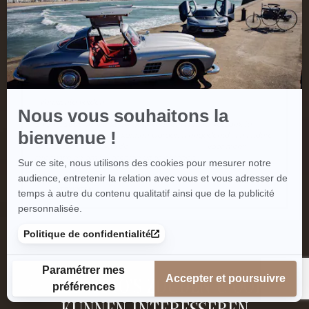
* Verplichte velden
SAGA Classic verwerkt uw gegevens om aan uw verzoek te
voldoen. Uw gegevens kunnen worden meegedeeld aan andere
vennootschappen van de
RCM-groep
.
Klik hier
voor meer
informatie en om uw rechten uit te oefenen.
VERZENDEN
DEZE AUTO'S ZOUDEN U OOK