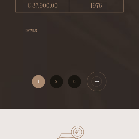
€ 37.900,00
1976
DETAILS
1
2
3